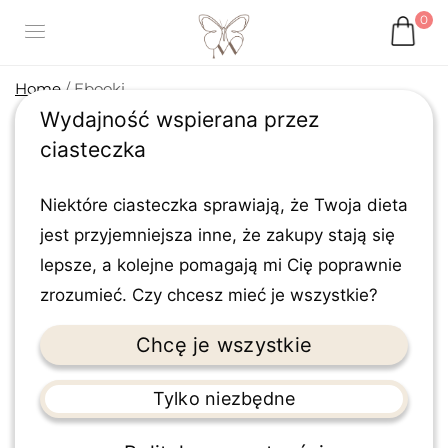
Przejdź
0
do
treści
Home
/ Ebooki
Ebooki
Showing the single result
Niektóre ciasteczka sprawiają, że Twoja dieta
jest przyjemniejsza inne, że zakupy stają się
lepsze, a kolejne pomagają mi Cię poprawnie
zrozumieć. Czy chcesz mieć je wszystkie?
Chcę je wszystkie
Tylko niezbędne